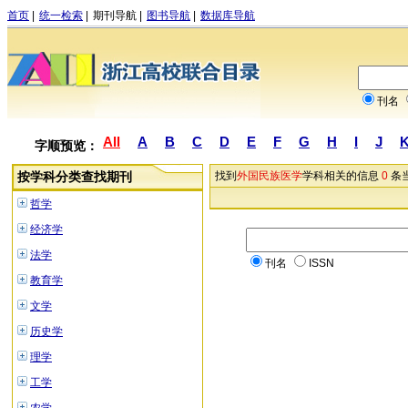
首页
|
统一检索
|
期刊导航
|
图书导航
|
数据库导航
刊名
All
A
B
C
D
E
F
G
H
I
J
字顺预览：
按学科分类查找期刊
找到
外国民族医学
学科相关的信息
0
条
哲学
经济学
法学
刊名
ISSN
教育学
文学
历史学
理学
工学