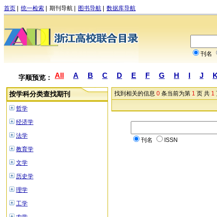
首页
|
统一检索
|
期刊导航
|
图书导航
|
数据库导航
刊名
All
A
B
C
D
E
F
G
H
I
J
字顺预览：
按学科分类查找期刊
找到相关的信息
0
条当前为第
1
页 共
1
哲学
经济学
法学
刊名
ISSN
教育学
文学
历史学
理学
工学