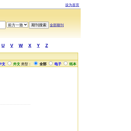
设为首页
全部期刊
U
V
W
X
Y
Z
中文
外文
类型：
全部
电子
纸本