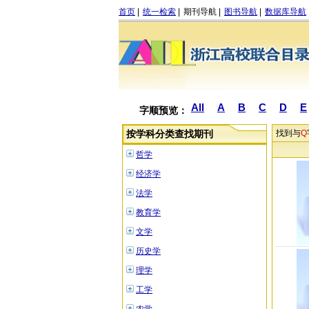
首页
|
统一检索
|
期刊导航
|
图书导航
|
数据库导航
All
A
B
C
D
E
字顺预览：
按学科分类查找期刊
找到与
Q
哲学
经济学
法学
教育学
文学
历史学
理学
工学