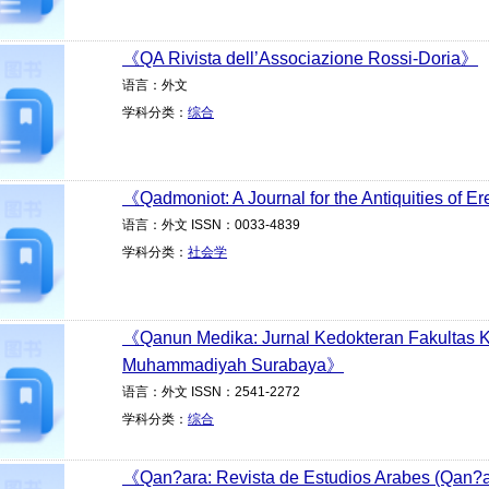
《QA Rivista dell’Associazione Rossi-Doria》
语言：外文
学科分类：
综合
《Qadmoniot: A Journal for the Antiquities of E
语言：外文 ISSN：0033-4839
学科分类：
社会学
《Qanun Medika: Jurnal Kedokteran Fakultas K
Muhammadiyah Surabaya》
语言：外文 ISSN：2541-2272
学科分类：
综合
《Qan?ara: Revista de Estudios Arabes (Qan?