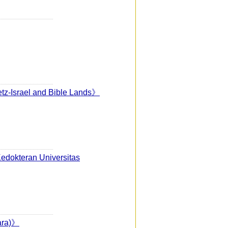
retz-Israel and Bible Lands》
edokteran Universitas
ara)》