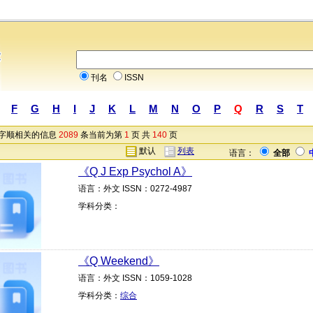
刊名
ISSN
F
G
H
I
J
K
L
M
N
O
P
Q
R
S
T
字顺相关的信息
2089
条当前为第
1
页 共
140
页
默认
列表
语言：
全部
《Q J Exp Psychol A》
语言：外文 ISSN：0272-4987
学科分类：
《Q Weekend》
语言：外文 ISSN：1059-1028
学科分类：
综合