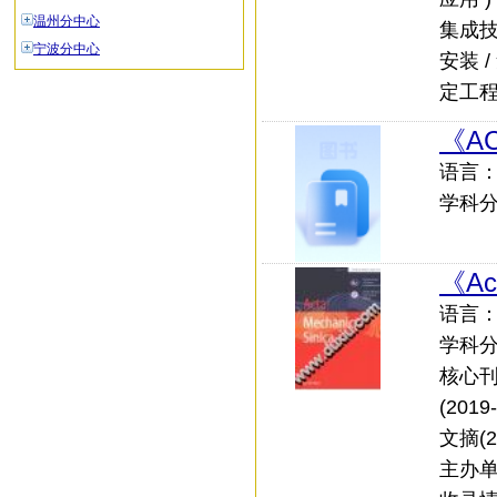
温州分中心
集成技
宁波分中心
安装 /
定工程
《AC
语言：外
学科
《Act
语言：中
学科
核心刊
(201
文摘(2
主办