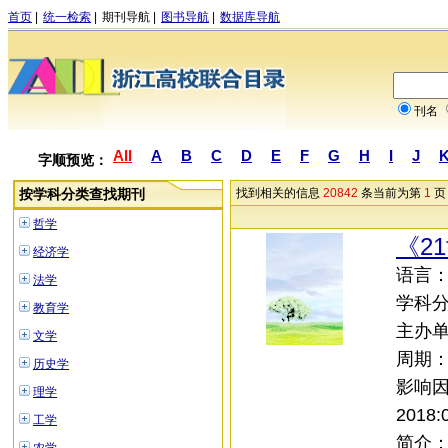
首页
|
统一检索
|
期刊导航
|
图书导航
|
数据库导航
刊名
All
A
B
C
D
E
F
G
H
I
J
字顺预览：
按学科分类查找期刊
找到相关的信息
20842
条当前为第
1
页
哲学
《2
经济学
语言：中
法学
学科
教育学
主办
文学
周期
历史学
影响
理学
2018:
工学
简介：