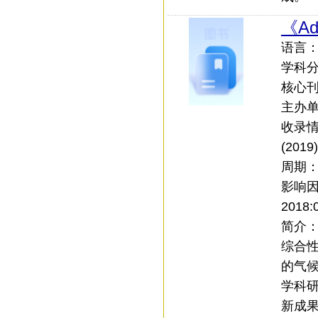
《Adv
语言：中
学科
核心刊：
主办
收录情
(201
周期
影响
2018:
简介
综合
的气
学科
新成