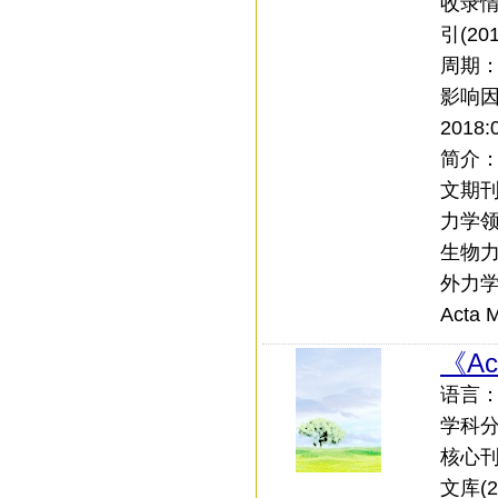
收录情
引(20
周期
影响
2018:
简介：
文期
力学
生物
外力
Acta
《Act
语言：中
学科
核心刊：
文库(20