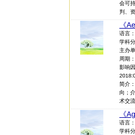
会可
判、
《Ae
语言：中
学科
主办
周期
影响
2018:
简介
向；
术交
《Agr
语言：中
学科