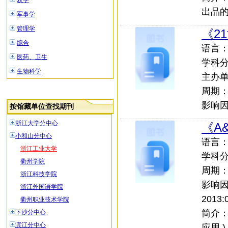
农学
出品的
军事学
管理学
《2
综合
语言：中
医药、卫生
学科
生物科学
主办
周期
影响因子
按馆藏单位查找期刊
浙江大学分中心
《A
小和山分中心
语言：中
浙江工业大学
学科
衢州学院
周期
浙江科技学院
影响
浙江外国语学院
2013:
衢州职业技术学院
简介：
下沙分中心
滨江分中心
应用 