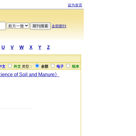
设为首页
全部期刊
U
V
W
X
Y
Z
中文
外文
类型：
全部
电子
纸本
Science of Soil and Manure》