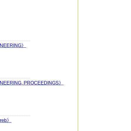
INEERING》
INEERING, PROCEEDINGS》
agreb》