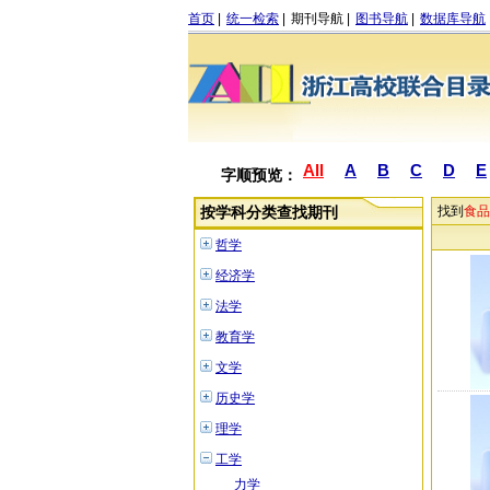
首页
|
统一检索
|
期刊导航
|
图书导航
|
数据库导航
All
A
B
C
D
E
字顺预览：
按学科分类查找期刊
找到
食品
哲学
经济学
法学
教育学
文学
历史学
理学
工学
力学