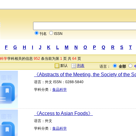
刊名
ISSN
F
G
H
I
J
K
L
M
N
O
P
Q
R
S
T
科学
学科相关的信息
952
条当前为第
1
页 共
64
页
默认
列表
语言：
全部
《Abstracts of the Meeting, the Society of the 
语言：外文 ISSN：0288-5840
学科分类：
食品科学
《Access to Asian Foods》
语言：外文
学科分类：
食品科学