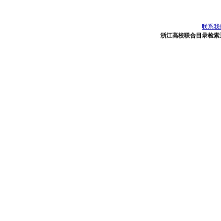
联系我
浙江高校联合目录检索