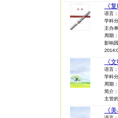
《复
语言：中
学科
主办
周期
影响
2014:
《文
语言
学科
周期
简介
主管
《美
语言：中