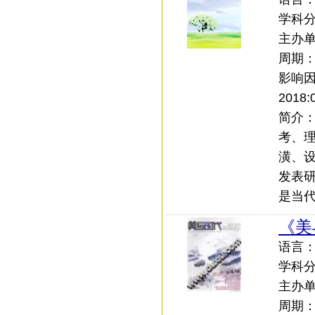
学科
主办
周期
影响
2018:
简介：
考、
潢、
发表
是当
《美
语言：中
学科
主办
周期