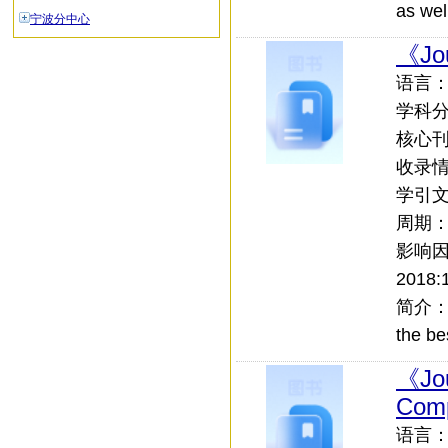
as wel
宁波分中心
《Jou
语言：外
学科
核心刊：
收录情况
学引文索
周期
影响
2018:1
简介：JML
the bes
《Jou
Com
语言：外