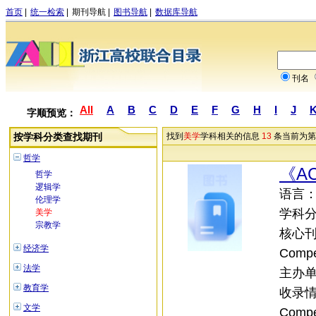
首页
|
统一检索
|
期刊导航
|
图书导航
|
数据库导航
刊名
All
A
B
C
D
E
F
G
H
I
J
字顺预览：
按学科分类查找期刊
找到
美学
学科相关的信息
13
条当前为第
哲学
《ACM
哲学
逻辑学
语言：外
伦理学
学科
美学
宗教学
核心刊：;
经济学
Compe
法学
主办单位：
教育学
收录情况：
文学
Compe