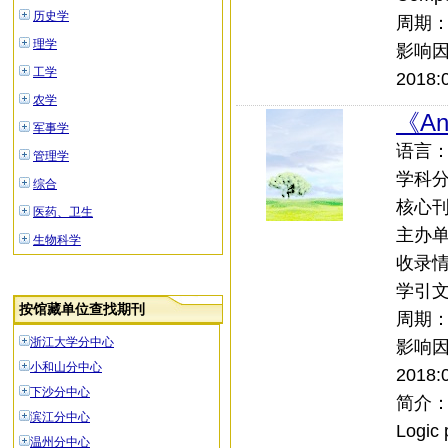
历史学
周期
理学
影响
工学
2018:0
农学
《Ann
军事学
语言：外
管理学
学科
综合
核心刊：
医药、卫生
主办单位
生物科学
收录情况
学引文索
按馆藏单位查找期刊
周期
浙江大学分中心
影响
小和山分中心
2018:0
下沙分中心
简介：Sco
滨江分中心
Logic 
温州分中心